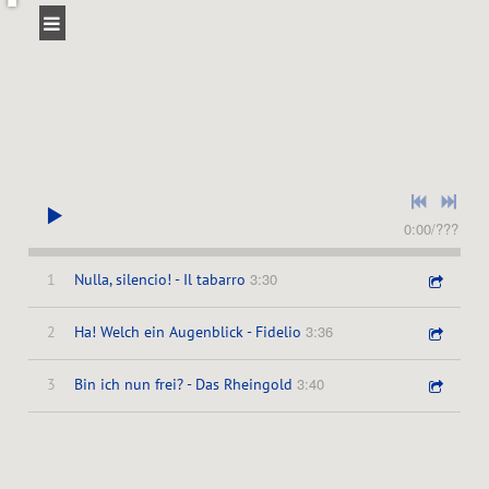
L
A
0:00
/
???
F
3:30
1
Nulla, silencio! - Il tabarro
O
3:36
2
Ha! Welch ein Augenblick - Fidelio
3:40
N
3
Bin ich nun frei? - Das Rheingold
T