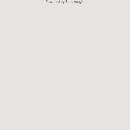
A
Powered by Bandzoogle
I
N
E